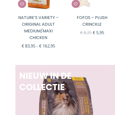
NATURE’S VARIETY –
FOFOS – PLUSH
ORIGINAL ADULT
CRINCKLE
MEDIUM/MAXI
Oorspronke
Huidi
€
8,25
€
5,95
CHICKEN
prijs
prijs
Prijsklasse:
€
83,95
-
€
162,95
was:
is:
€ 83,95
€ 8,25.
€ 5,95
tot
€ 162,95
NIEUW IN DE
COLLECTIE