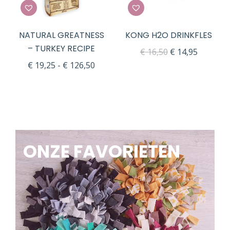
NATURAL GREATNESS
KONG H2O DRINKFLES
– TURKEY RECIPE
Oorspronkelijk
Huidige
€
16,50
€
14,95
lijke
ge
Prijsklasse:
€
19,25
-
€
126,50
prijs
prijs
€ 19,25
was:
is:
tot
€ 16,50.
€ 14,95.
.
€ 126,50
ONZE FAVORIETEN