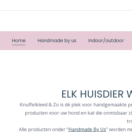
Home
Handmade by us
Indoor/outdoor
ELK HUISDIER
Knuffelkleed & Zo is dé plek voor handgemaakte pr
producten voor uw hond en kat die onmisbaar zij
tr
Alle producten onder “
Handmade By Us
” worden me