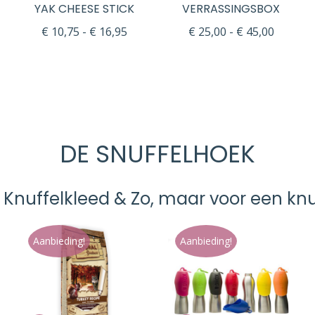
YAK CHEESE STICK
VERRASSINGSBOX
Prijsklasse:
Prijskla
€
10,75
-
€
16,95
€
25,00
-
€
45,00
€ 10,75
€ 25,00
tot
tot
€ 16,95
€ 45,00
DE SNUFFELHOEK
 Knuffelkleed & Zo, maar voor een knuf
Aanbieding!
Aanbieding!