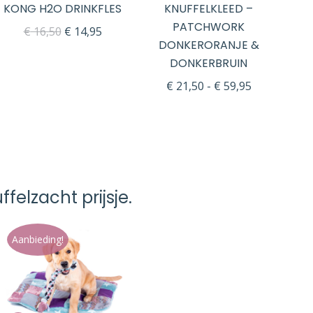
KONG H2O DRINKFLES
KNUFFELKLEED –
KN
PATCHWORK
sse:
Oorspronkelijke
Huidige
€
16,50
€
14,95
DONKERORANJE &
prijs
prijs
DONKERBRUIN
was:
is:
Prijsklasse:
€
21,50
-
€
59,95
€ 16,50.
€ 14,95.
€ 21,50
tot
€ 59,95
felzacht prijsje.
Aanbieding!