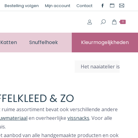
Bestelling volgen
Mijn account
Contact
Facebook
Website
Mail
page
page
page
0
opens
opens
opens
in
in
in
new
new
new
Katten
Snuffelhoek
Kleurmogelijkheden
window
window
windo
Het naaiatelier is geslot
FELKLEED & ZO
t ruime assortiment bevat ook verschillende andere
uwmateriaal
en overheerlijke
vissnacks
. Voor alle
is.
het aanbod van alle handgemaakte producten en ook