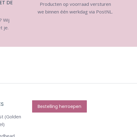
ET DE
Producten op voorraad versturen
we binnen één werkdag via PostNL.
? Wij
 je.
ES
Bestelling herroepen
st (Golden
el)
Redhead