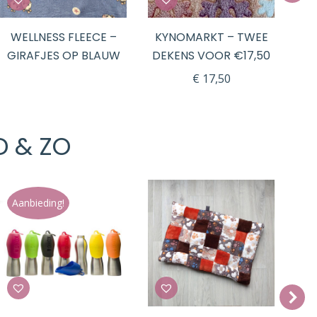
WELLNESS FLEECE –
KYNOMARKT – TWEE
K
GIRAFJES OP BLAUW
DEKENS VOOR €17,50
D
€
17,50
D & ZO
Aanbieding!