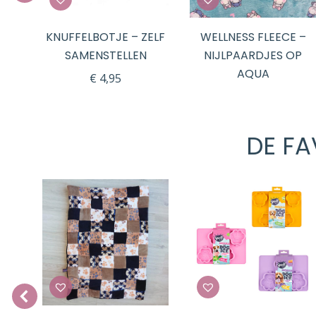
 –
KNUFFELBOTJE – ZELF
WELLNESS FLEECE –
SE
SAMENSTELLEN
NIJLPAARDJES OP
AQUA
€
4,95
DE FA