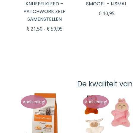
KNUFFELKLEED –
SMOOFL – IJSMAL
PATCHWORK ZELF
€
10,95
SAMENSTELLEN
Prijsklasse:
€
21,50
-
€
59,95
€ 21,50
tot
€ 59,95
De kwaliteit van
Aanbieding!
Aanbieding!