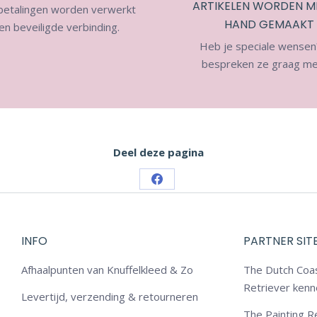
ARTIKELEN WORDEN M
 betalingen worden verwerkt
HAND GEMAAKT
en beveiligde verbinding.
Heb je speciale wensen
bespreken ze graag met
Deel deze pagina
Share
on
Facebook
INFO
PARTNER SIT
Afhaalpunten van Knuffelkleed & Zo
The Dutch Coa
Retriever kenn
Levertijd, verzending & retourneren
The Painting 