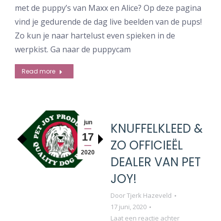
met de puppy’s van Maxx en Alice? Op deze pagina
vind je gedurende de dag live beelden van de pups!
Zo kun je naar hartelust even spieken in de
werpkist. Ga naar de puppycam
Read more
jun
KNUFFELKLEED &
17
ZO OFFICIEËL
2020
DEALER VAN PET
JOY!
Door
Tjerk Hazeveld
17 juni, 2020
Laat een reactie achter