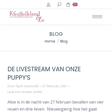
Search:
0
BLOG
Je bent hier:
Home
Blog
DE LIVESTREAM VAN ONZE
PUPPY’S
Door
Tjerk Hazeveld
27 februari, 2021
Laat een reactie achter
Alice is in de nacht van 27 februari bevallen van vier
reuen en drie teven. Nieuwsgierig hoe het gaat