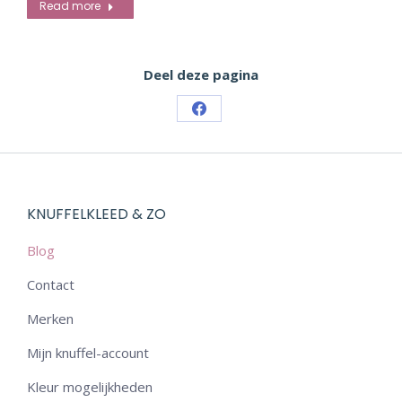
Read more
Deel deze pagina
Share
on
Facebook
KNUFFELKLEED & ZO
Blog
Contact
Merken
Mijn knuffel-account
Kleur mogelijkheden