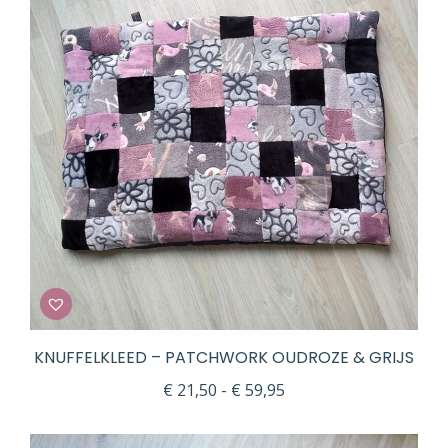
KNUFFELKLEED – PATCHWORK OUDROZE & GRIJS
Prijsklasse:
€
21,50
-
€
59,95
€ 21,50
tot