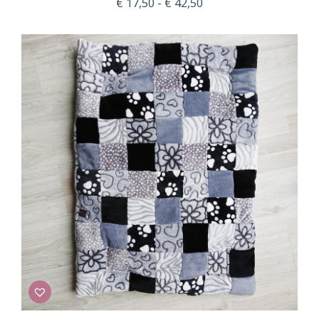
Prijsklasse:
€
17,50
-
€
42,50
€ 17,50
tot
€ 42,50