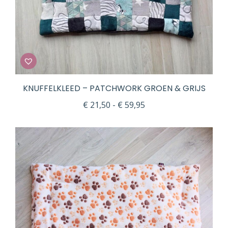
KNUFFELKLEED – PATCHWORK GROEN & GRIJS
Prijsklasse:
€
21,50
-
€
59,95
€ 21,50
tot
€ 59,95