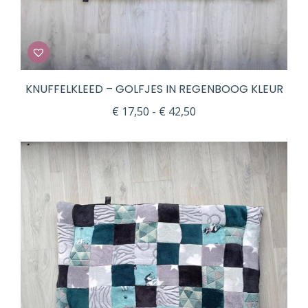
KNUFFELKLEED – GOLFJES IN REGENBOOG KLEUR
Prijsklasse:
€
17,50
-
€
42,50
€ 17,50
tot
€ 42,50