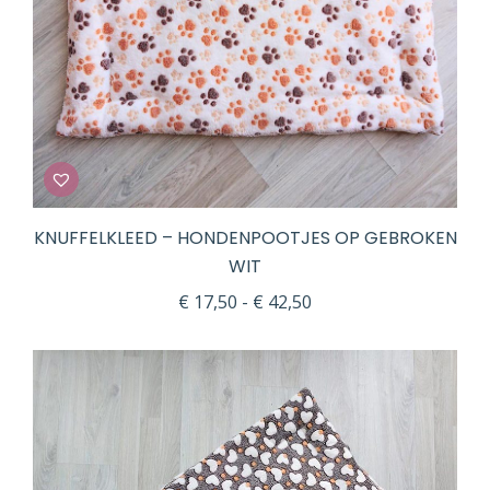
KNUFFELKLEED – HONDENPOOTJES OP GEBROKEN
WIT
Prijsklasse:
€
17,50
-
€
42,50
€ 17,50
tot
€ 42,50