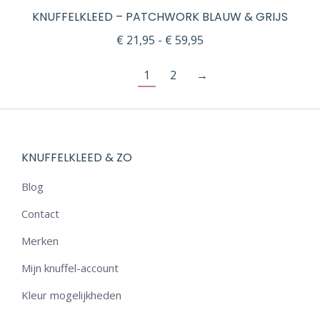
KNUFFELKLEED – PATCHWORK BLAUW & GRIJS
Prijsklasse:
€
21,95
-
€
59,95
€ 21,95
1
2
→
tot
€ 59,95
KNUFFELKLEED & ZO
Blog
Contact
Merken
Mijn knuffel-account
Kleur mogelijkheden