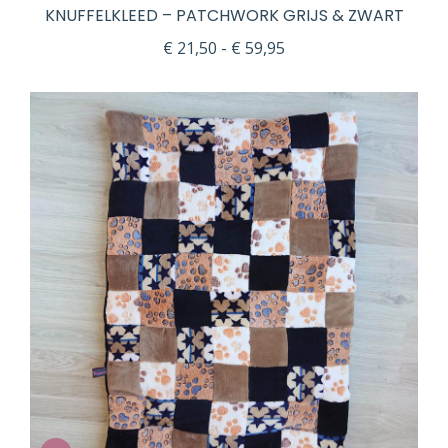
KNUFFELKLEED – PATCHWORK GRIJS & ZWART
Prijsklasse:
€
21,50
-
€
59,95
€ 21,50
tot
€ 59,95