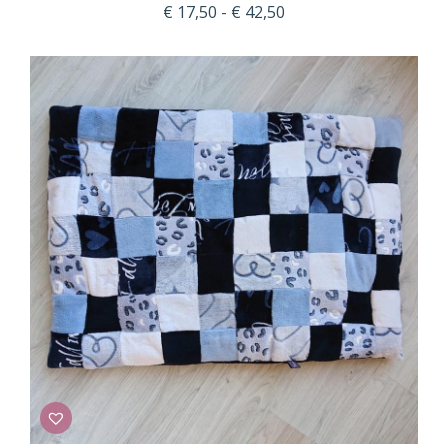
Prijsklasse:
€
17,50
-
€
42,50
€ 17,50
tot
€ 42,50