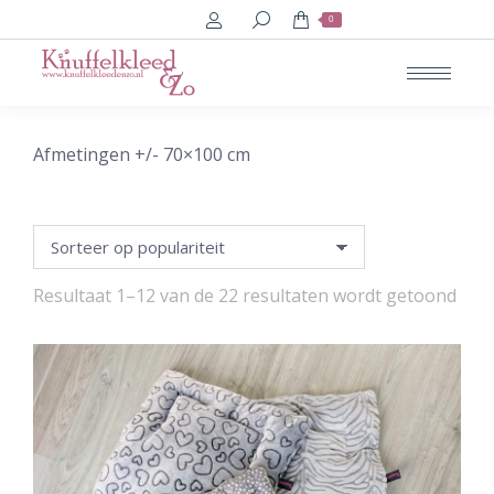
Search:
0
Afmetingen +/- 70×100 cm
Geso
Resultaat 1–12 van de 22 resultaten wordt getoond
op
popu