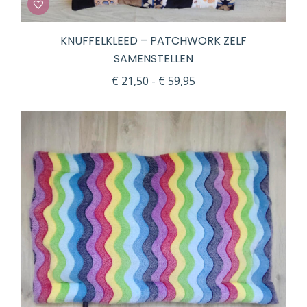
KNUFFELKLEED – PATCHWORK ZELF
SAMENSTELLEN
Prijsklasse:
€
21,50
-
€
59,95
€ 21,50
tot
€ 59,95