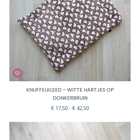
KNUFFELKLEED – WITTE HARTJES OP
DONKERBRUIN
Prijsklasse:
€
17,50
-
€
42,50
€ 17,50
tot
€ 42,50