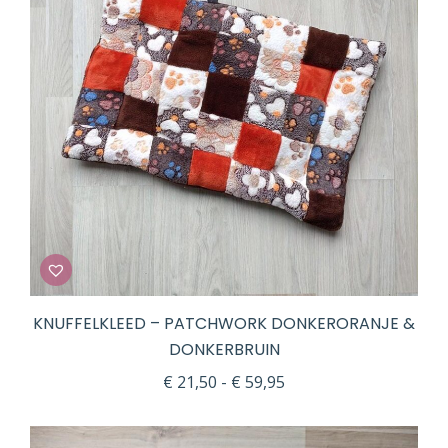
KNUFFELKLEED – PATCHWORK DONKERORANJE &
DONKERBRUIN
Prijsklasse:
€
21,50
-
€
59,95
€ 21,50
tot