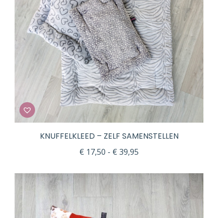
KNUFFELKLEED – ZELF SAMENSTELLEN
Prijsklasse:
€
17,50
-
€
39,95
€ 17,50
tot
€ 39,95