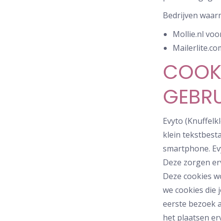
Bedrijven waarm
Mollie.nl voo
Mailerlite.c
COOKI
GEBRU
Evyto (Knuffelk
klein tekstbest
smartphone. Evy
Deze zorgen er
Deze cookies w
we cookies die
eerste bezoek 
het plaatsen er