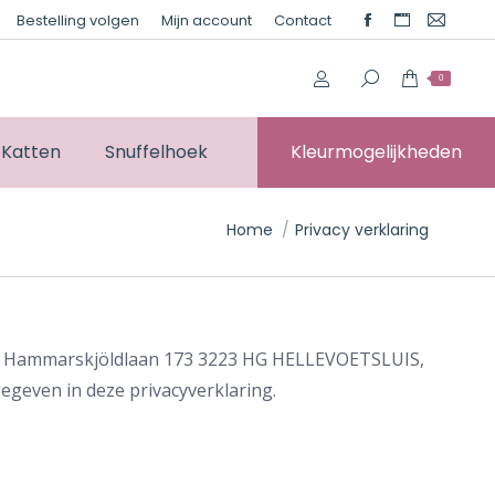
Bestelling volgen
Mijn account
Contact
Facebook
Website
Mail
page
page
page
0
opens
opens
opens
in
in
in
new
new
new
Katten
Snuffelhoek
Kleurmogelijkheden
window
window
windo
Je bent hier:
Home
Privacy verklaring
Dag Hammarskjöldlaan 173 3223 HG HELLEVOETSLUIS,
geven in deze privacyverklaring.