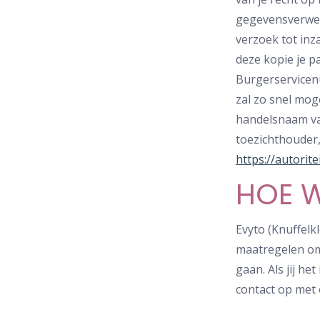
gegevensverwer
verzoek tot inz
deze kopie je 
Burgerservicenu
zal zo snel mog
handelsnaam van
toezichthouder,
https://autori
HOE W
Evyto (Knuffel
maatregelen om
gaan. Als jij h
contact op met 