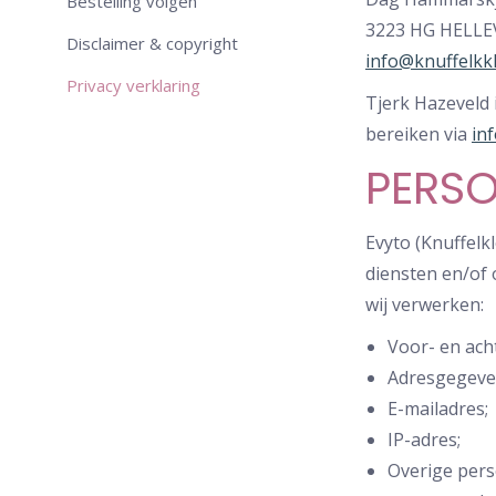
Bestelling volgen
3223 HG HELL
Disclaimer & copyright
info@knuffelkk
Privacy verklaring
Tjerk Hazeveld 
bereiken via
in
PERSO
Evyto (Knuffel
diensten en/of 
wij verwerken:
Voor- en ach
Adresgegeve
E-mailadres;
IP-adres;
Overige pers