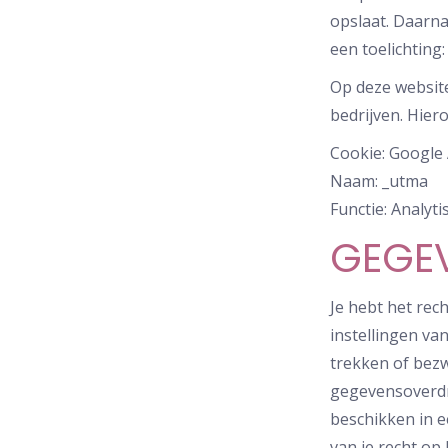
opslaat. Daarna
een toelichting
Op deze website
bedrijven. Hier
Cookie: Google 
Naam: _utma
Functie: Analyt
GEGEV
Je hebt het rech
instellingen va
trekken of bez
gegevensoverdra
beschikken in e
van je recht o