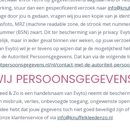
king, stuur dan een gespecificeerd verzoek naar
info@knuf
age door jou is gedaan, vragen wij jou een kopie van je ident
pasfoto, MRZ (machine readable zone, de strook met numm
mmer (BSN) zwart. Dit ter bescherming van je privacy. Evyt
elijk, maar in ieder geval binnen vier weken, op jouw verzoe
 Evyto) wil je er tevens op wijzen dat je de mogelijkheid heb
 de Autoriteit Persoonsgegevens. Dat kan via de volgende li
teitpersoonsgegevens.nl/nl/contact-met-de-autoriteit-pers
IJ PERSOONSGEGEVENS
kleed & Zo is een handelsnaam van Evyto) neemt de besche
 misbruik, verlies, onbevoegde toegang, ongewenste open
et idee hebt dat jouw gegevens toch niet goed beveiligd zijn 
onze klantenservice of via
info@knuffelkleedenzo.nl
.