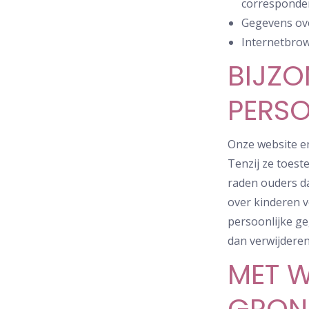
corresponden
Gegevens ove
Internetbrow
BIJZO
PERSO
Onze website en
Tenzij ze toest
raden ouders da
over kinderen v
persoonlijke g
dan verwijderen
MET W