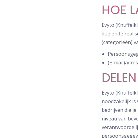
HOE 
Evyto (Knuffelk
doelen te real
(categorieën) 
Persoonsgege
(E-mail)adre
DELEN
Evyto (Knuffelk
noodzakelijk is
bedrijven die j
niveau van beve
verantwoordelij
persoonsgegeve