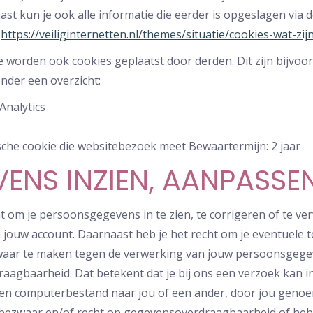
ast kun je ook alle informatie die eerder is opgeslagen via d
:
https://veiliginternetten.nl/themes/situatie/cookies-wat-zi
 worden ook cookies geplaatst door derden. Dit zijn bijvoor
onder een overzicht:
Analytics
ische cookie die websitebezoek meet Bewaartermijn: 2 jaar
ENS INZIEN, AANPASSE
t om je persoonsgegevens in te zien, te corrigeren of te verw
n jouw account. Daarnaast heb je het recht om je eventuel
waar te maken tegen de verwerking van jouw persoonsgegeve
agbaarheid. Dat betekent dat je bij ons een verzoek kan 
en computerbestand naar jou of een ander, door jou genoem
p bezwaar en/of recht op gegevensoverdraagbaarheid of he