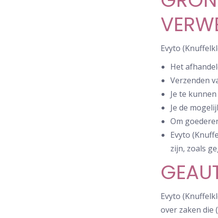
GRON
VERW
Evyto (Knuffel
Het afhandel
Verzenden va
Je te kunnen 
Je de mogeli
Om goederen e
Evyto (Knuff
zijn, zoals 
GEAUT
Evyto (Knuffelk
over zaken die