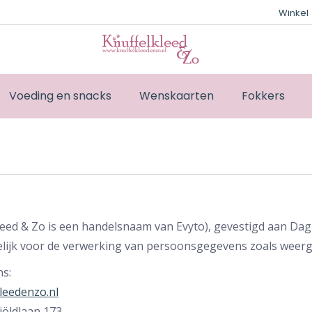
Winkel
Voeding en snacks
Wenskaarten
Fokkers
kleed & Zo is een handelsnaam van Evyto), gevestigd aan 
lijk voor de verwerking van persoonsgegevens zoals weerge
s:
kleedenzo.nl
öldlaan 173