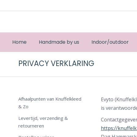
Home
Handmade by us
Indoor/outdoor
PRIVACY VERKLARING
Afhaalpunten van Knuffelkleed
Evyto (Knuffel
& Zo
is verantwoorde
Levertijd, verzending &
Contactgegeven
retourneren
https://knuffel
Dag Hammarskj