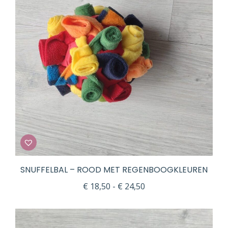
SNUFFELBAL – ROOD MET REGENBOOGKLEUREN
Prijsklasse:
€
18,50
-
€
24,50
€ 18,50
tot