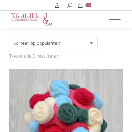
Search:
0
Gesorteerd
Toont alle 5 resultaten
op
populariteit