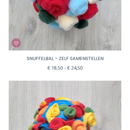
SNUFFELBAL – ZELF SAMENSTELLEN
Prijsklasse:
€
18,50
-
€
24,50
€ 18,50
tot
€ 24,50