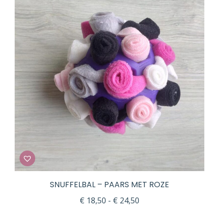
€ 24,50
SNUFFELBAL – PAARS MET ROZE
Prijsklasse:
€
18,50
-
€
24,50
€ 18,50