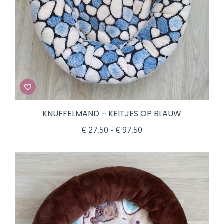
KNUFFELMAND – KEITJES OP BLAUW
Prijsklasse:
€
27,50
-
€
97,50
€ 27,50
tot
€ 97,50