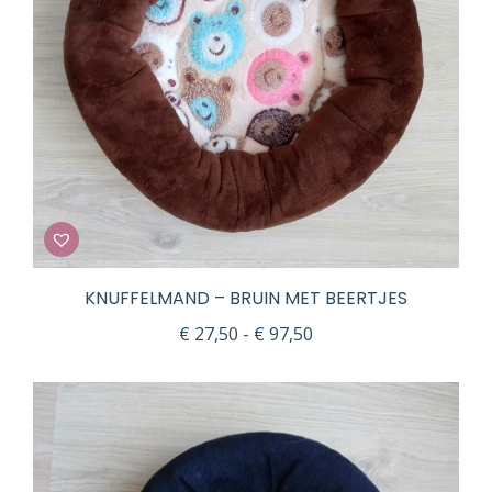
KNUFFELMAND – BRUIN MET BEERTJES
Prijsklasse:
€
27,50
-
€
97,50
€ 27,50
tot
€ 97,50