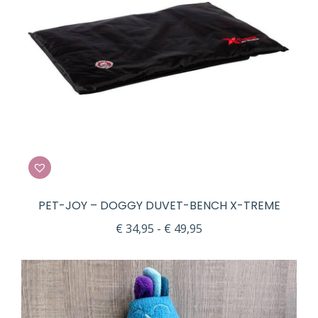
PET-JOY – DOGGY DUVET-BENCH X-TREME
Prijsklasse:
€
34,95
-
€
49,95
€ 34,95
tot
€ 49,95