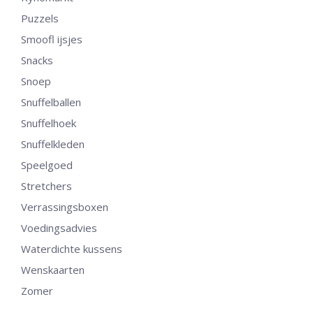
Puzzels
Smoofl ijsjes
Snacks
Snoep
Snuffelballen
Snuffelhoek
Snuffelkleden
Speelgoed
Stretchers
Verrassingsboxen
Voedingsadvies
Waterdichte kussens
Wenskaarten
Zomer