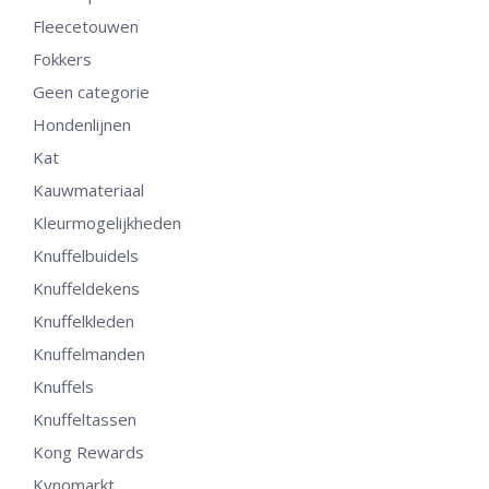
kan
Fleecetouwen
gekozen
Fokkers
worden
op
Geen categorie
de
Hondenlijnen
productpagina
Kat
Kauwmateriaal
Kleurmogelijkheden
Knuffelbuidels
Knuffeldekens
Knuffelkleden
Knuffelmanden
Knuffels
Knuffeltassen
Kong Rewards
Kynomarkt