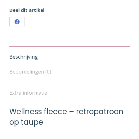
Deel dit artikel
Share
on
Facebook
Beschrijving
Beoordelingen (0)
Extra informatie
Wellness fleece – retropatroon
op taupe