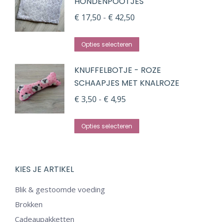
HONDENPOOTJES
Prijsklasse:
€
17,50
-
€
42,50
€ 17,50
Dit
tot
Opties selecteren
product
€ 42,50
KNUFFELBOTJE - ROZE
heeft
SCHAAPJES MET KNALROZE
meerdere
Prijsklasse:
variaties.
€
3,50
-
€
4,95
€ 3,50
Deze
Dit
tot
optie
Opties selecteren
product
€ 4,95
kan
heeft
gekozen
meerdere
worden
KIES JE ARTIKEL
variaties.
op
Blik & gestoomde voeding
Deze
de
Brokken
optie
productpagina
Cadeaupakketten