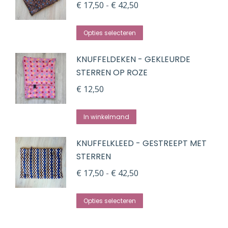
Prijsklasse:
variaties.
€
17,50
-
€
42,50
€ 17,50
Deze
Dit
tot
optie
Opties selecteren
product
€ 42,50
kan
KNUFFELDEKEN - GEKLEURDE
heeft
gekozen
STERREN OP ROZE
meerdere
worden
variaties.
€
12,50
op
Deze
de
optie
In winkelmand
productpagina
kan
KNUFFELKLEED - GESTREEPT MET
gekozen
STERREN
worden
Prijsklasse:
€
17,50
-
€
42,50
op
€ 17,50
de
Dit
tot
Opties selecteren
productpagina
product
€ 42,50