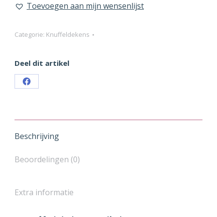
lichtroze
Toevoegen aan mijn wensenlijst
rozen
aantal
Categorie:
Knuffeldekens
Deel dit artikel
Share
on
Facebook
Beschrijving
Beoordelingen (0)
Extra informatie