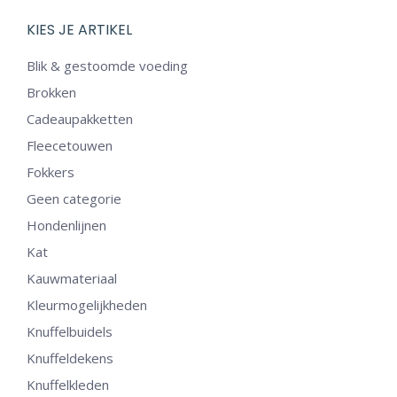
heeft
meerdere
KIES JE ARTIKEL
variaties.
Blik & gestoomde voeding
Deze
Brokken
optie
Cadeaupakketten
kan
Fleecetouwen
gekozen
Fokkers
worden
op
Geen categorie
de
Hondenlijnen
productpagina
Kat
Kauwmateriaal
Kleurmogelijkheden
Knuffelbuidels
Knuffeldekens
Knuffelkleden