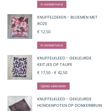
In winkelmand
KNUFFELDEKEN - BLOEMEN MET
ROZE
€
12,50
In winkelmand
KNUFFELKLEED - GEKLEURDE
KEITJES OP TAUPE
Prijsklasse:
€
17,50
-
€
42,50
€ 17,50
Dit
tot
Opties selecteren
product
€ 42,50
KNUFFELKLEED - GEKLEURDE
heeft
HONDENPOTEN OP DONKERBRUIN
meerdere