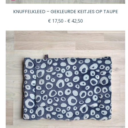
KNUFFELKLEED – GEKLEURDE KEITJES OP TAUPE
Prijsklasse:
€
17,50
-
€
42,50
€ 17,50
tot
€ 42,50