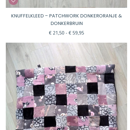
KNUFFELKLEED – PATCHWORK DONKERORANJE &
DONKERBRUIN
Prijsklasse:
€
21,50
-
€
59,95
€ 21,50
tot
€ 59,95