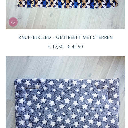
KNUFFELKLEED – GESTREEPT MET STERREN
Prijsklasse:
€
17,50
-
€
42,50
€ 17,50
tot
€ 42,50