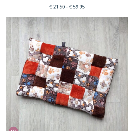
Prijsklasse:
€
21,50
-
€
59,95
€ 21,50
tot
€ 59,95