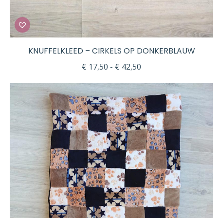
KNUFFELKLEED – CIRKELS OP DONKERBLAUW
Prijsklasse:
€
17,50
-
€
42,50
€ 17,50
tot
€ 42,50