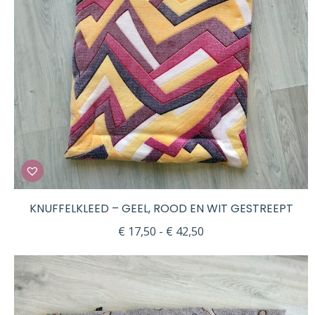
KNUFFELKLEED – GEEL, ROOD EN WIT GESTREEPT
Prijsklasse:
€
17,50
-
€
42,50
€ 17,50
tot
€ 42,50