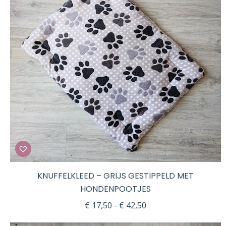
KNUFFELKLEED – GRIJS GESTIPPELD MET
HONDENPOOTJES
Prijsklasse:
€
17,50
-
€
42,50
€ 17,50