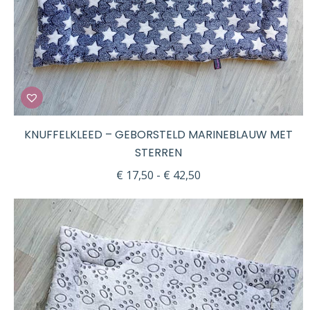
KNUFFELKLEED – GEBORSTELD MARINEBLAUW MET
STERREN
Prijsklasse:
€
17,50
-
€
42,50
€ 17,50
tot
€ 42,50