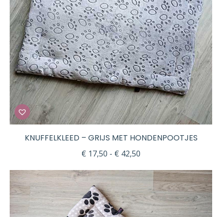
KNUFFELKLEED – GRIJS MET HONDENPOOTJES
Prijsklasse:
€
17,50
-
€
42,50
€ 17,50
tot
€ 42,50