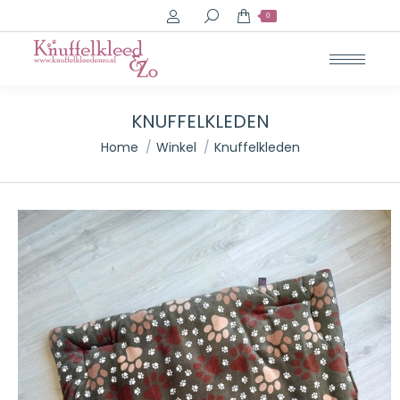
Search:
0
KNUFFELKLEDEN
Je bent hier:
Home
Winkel
Knuffelkleden