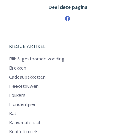
tot
Deel deze pagina
€ 42,50
Share
on
Facebook
KIES JE ARTIKEL
Blik & gestoomde voeding
Brokken
Cadeaupakketten
Fleecetouwen
Fokkers
Hondenlijnen
Kat
Kauwmateriaal
Knuffelbuidels