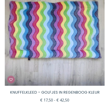
KNUFFELKLEED – GOLFJES IN REGENBOOG KLEUR
Prijsklasse:
€
17,50
-
€
42,50
€ 17,50