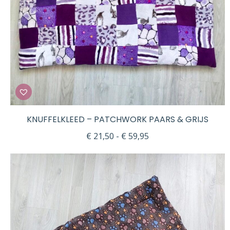
KNUFFELKLEED – PATCHWORK PAARS & GRIJS
Prijsklasse:
€
21,50
-
€
59,95
€ 21,50
tot
€ 59,95