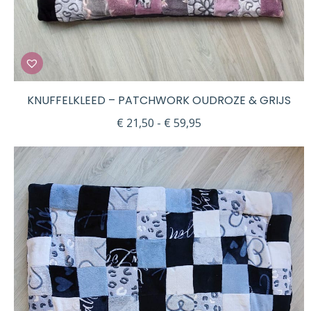
KNUFFELKLEED – PATCHWORK OUDROZE & GRIJS
Prijsklasse:
€
21,50
-
€
59,95
€ 21,50
tot
€ 59,95