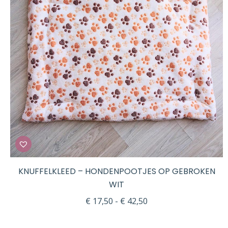
KNUFFELKLEED – HONDENPOOTJES OP GEBROKEN
WIT
Prijsklasse:
€
17,50
-
€
42,50
€ 17,50