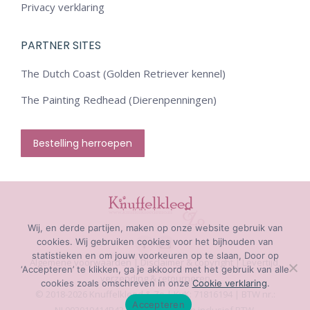
Privacy verklaring
PARTNER SITES
The Dutch Coast (Golden Retriever kennel)
The Painting Redhead (Dierenpenningen)
Bestelling herroepen
Wij, en derde partijen, maken op onze website gebruik van
cookies. Wij gebruiken cookies voor het bijhouden van
Facebook
Mail
statistieken en om jouw voorkeuren op te slaan, Door op
Algemene voorwaarden
|
Disclaimer & copyright
|
Levertijd,
‘Accepteren’ te klikken, ga je akkoord met het gebruik van alle
page
page
verzending & retourneren
cookies zoals omschreven in onze
Cookie verklaring
.
opens
opens
© 2018-2026 Knuffelkleed & Zo | KvK: 71816194 | BTW nr.:
Accepteren
in
in