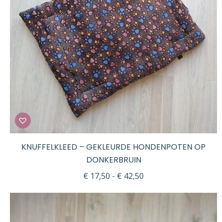
KNUFFELKLEED – GEKLEURDE HONDENPOTEN OP
DONKERBRUIN
Prijsklasse:
€
17,50
-
€
42,50
€ 17,50
tot
€ 42,50