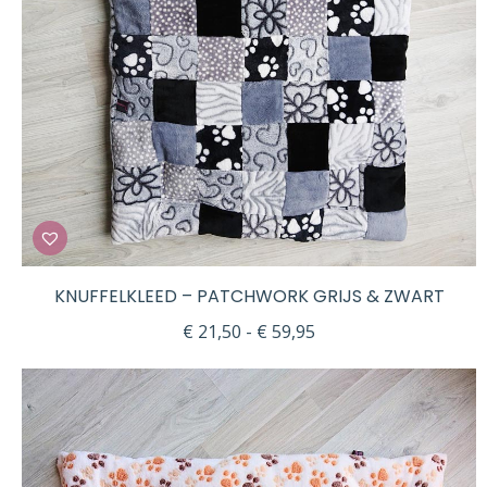
KNUFFELKLEED – PATCHWORK GRIJS & ZWART
Prijsklasse:
€
21,50
-
€
59,95
€ 21,50
tot
€ 59,95