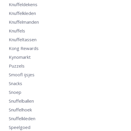
Knuffeldekens
Knuffelkleden
Knuffelmanden
Knuffels
Knuffeltassen
Kong Rewards
Kynomarkt
Puzzels
Smoofl ijsjes
Snacks
Snoep
Snuffelballen
Snuffelhoek
Snuffelkleden
Speelgoed