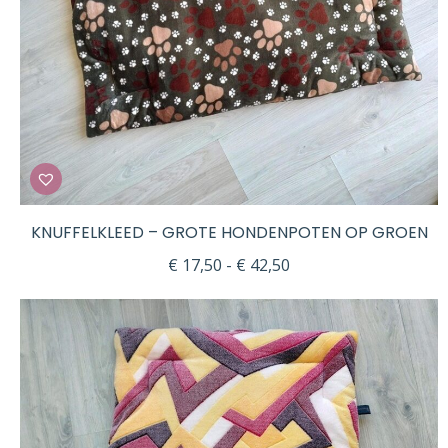
KNUFFELKLEED – GROTE HONDENPOTEN OP GROEN
Prijsklasse:
€
17,50
-
€
42,50
€ 17,50
tot
€ 42,50