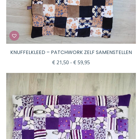
KNUFFELKLEED – PATCHWORK ZELF SAMENSTELLEN
Prijsklasse:
€
21,50
-
€
59,95
€ 21,50
tot
€ 59,95