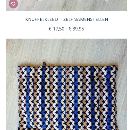
KNUFFELKLEED – ZELF SAMENSTELLEN
Prijsklasse:
€
17,50
-
€
39,95
€ 17,50
tot
€ 39,95