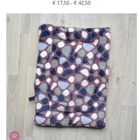
Prijsklasse:
€
17,50
-
€
42,50
€ 17,50
tot
€ 42,50