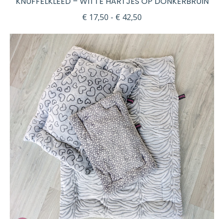
KNUFFELKLEED – WITTE HARTJES OP DONKERBRUIN
Prijsklasse:
€
17,50
-
€
42,50
€ 17,50
tot
€ 42,50