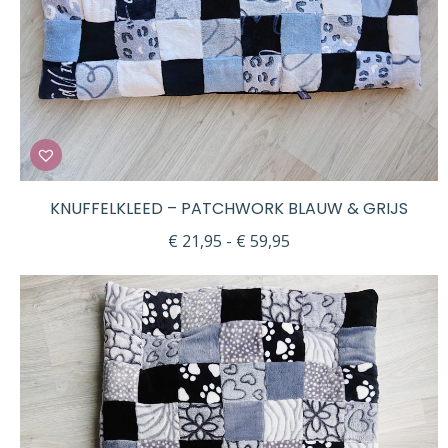
KNUFFELKLEED – PATCHWORK BLAUW & GRIJS
Prijsklasse:
€
21,95
-
€
59,95
€ 21,95
tot
€ 59,95