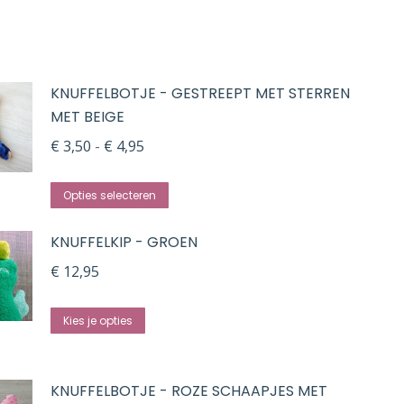
variaties.
Deze
optie
kan
KNUFFELBOTJE - GESTREEPT MET STERREN
gekozen
MET BEIGE
worden
Prijsklasse:
€
3,50
-
€
4,95
op
€ 3,50
de
Dit
tot
Opties selecteren
productpagina
product
€ 4,95
KNUFFELKIP - GROEN
heeft
meerdere
€
12,95
variaties.
Deze
Kies je opties
optie
kan
KNUFFELBOTJE - ROZE SCHAAPJES MET
gekozen