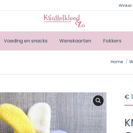
Winkel
Voeding en snacks
Wenskaarten
Fokkers
Je bent hi
Home
W
€
1
K