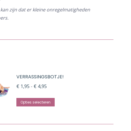
kan zijn dat er kleine onregelmatigheden
ers.
VERRASSINGSBOTJE!
Prijsklasse:
€
1,95
-
€
4,95
€ 1,95
Dit
tot
Opties selecteren
product
€ 4,95
heeft
meerdere