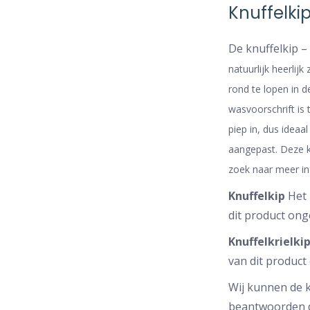
Knuffelki
De knuffelkip – 
natuurlijk heerlij
rond te lopen in 
wasvoorschrift is 
piep in, dus idea
aangepast. Deze k
zoek naar meer in
Knuffelkip
Het 
dit product ong
Knuffelkrielki
van dit product
Wij kunnen de k
beantwoorden de