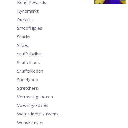
Kong Rewards
Kynomarkt
Puzzels
Smoofl ijsjes
Snacks
Snoep
Snuffelballen
Snuffelhoek
Snuffelkleden
Speelgoed
Stretchers
Verrassingsboxen
Voedingsadvies
Waterdichte kussens
Wenskaarten