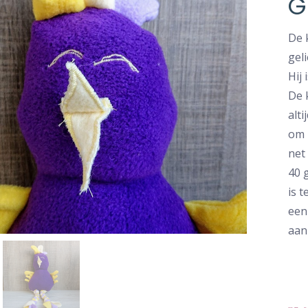
G
De 
gel
Hij 
De 
alti
om 
net
40 
is 
een
aan