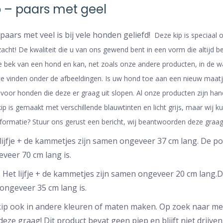
p – paars met geel
paars met veel is bij vele honden geliefd!
Deze kip is speciaal on
k zacht! De kwaliteit die u van ons gewend bent in een vorm die altijd b
de bek van een hond en kan, net zoals onze andere producten, in de w
te vinden onder de afbeeldingen. Is uw hond toe aan een nieuw maatje
al voor honden die deze er graag uit slopen. Al onze producten zijn 
ip is gemaakt met verschillende blauwtinten en licht grijs, maar wij
formatie? Stuur ons gerust een bericht, wij beantwoorden deze graag
lijfje + de kammetjes zijn samen ongeveer 37 cm lang. De p
eveer 70 cm lang is.
p
Het lijfje + de kammetjes zijn samen ongeveer 20 cm lang.
 ongeveer 35 cm lang is.
ip ook in andere kleuren of maten maken. Op zoek naar meer
ze graag! Dit product bevat geen piep en blijft niet drijven