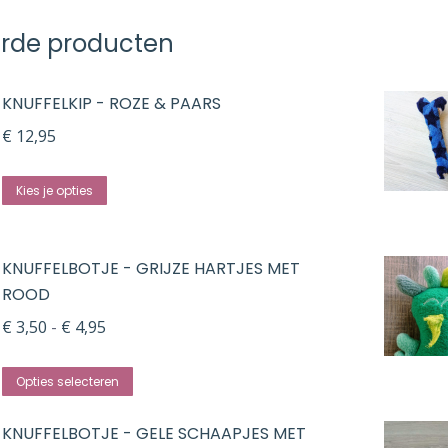
erde producten
KNUFFELKIP - ROZE & PAARS
€
12,95
Kies je opties
KNUFFELBOTJE - GRIJZE HARTJES MET
ROOD
Prijsklasse:
€
3,50
-
€
4,95
€ 3,50
Dit
tot
Opties selecteren
product
€ 4,95
KNUFFELBOTJE - GELE SCHAAPJES MET
heeft