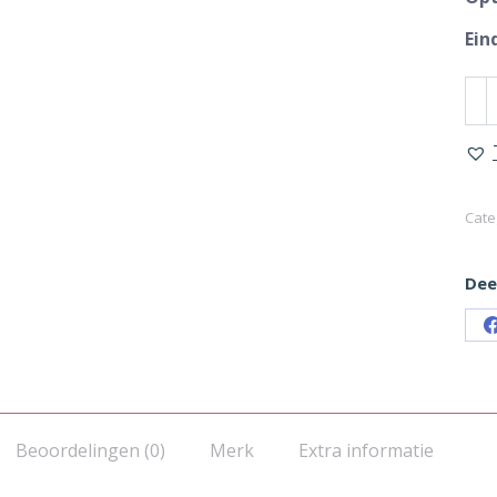
Ein
Knu
-
Paa
met
gee
Cate
aan
Deel
Beoordelingen (0)
Merk
Extra informatie