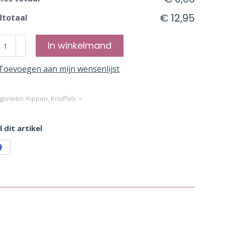
€ 12,95
dtotaal
ffelkip
In winkelmand
Toevoegen aan mijn wensenlijst
rs
l
gorieën:
Kippen
,
Knuffels
tal
 dit artikel
Share
on
Facebook