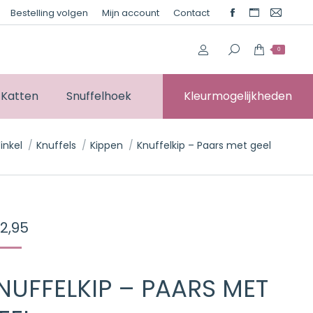
Bestelling volgen
Mijn account
Contact
Facebook
Website
Mail
page
page
page
0
opens
opens
opens
in
in
in
new
new
new
Katten
Snuffelhoek
Kleurmogelijkheden
window
window
windo
er:
inkel
Knuffels
Kippen
Knuffelkip – Paars met geel
2,95
NUFFELKIP – PAARS MET