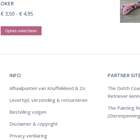
OKER
meerdere
Prijsklasse:
variaties.
€
3,50
-
€
4,95
€ 3,50
Deze
Dit
tot
optie
Opties selecteren
product
€ 4,95
kan
heeft
gekozen
meerdere
worden
variaties.
op
Deze
de
INFO
PARTNER SIT
optie
productpagina
Afhaalpunten van Knuffelkleed & Zo
The Dutch Coa
kan
Retriever kenn
gekozen
Levertijd, verzending & retourneren
The Painting 
worden
Bestelling volgen
(Dierenpennin
op
Disclaimer & copyright
de
productpagina
Privacy verklaring