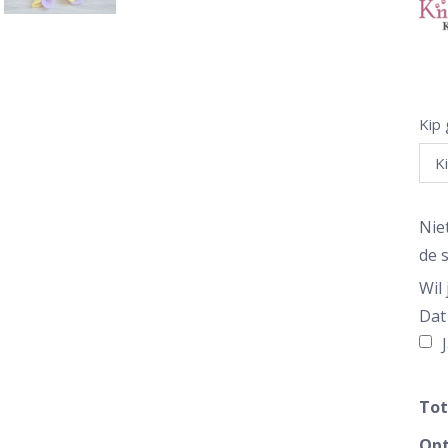
Kip
Nie
de s
Wil
Dat
Tot
Opt