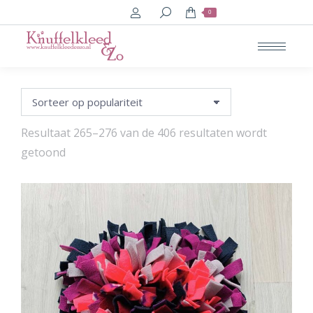
Search:
0
Resultaat 265–276 van de 406 resultaten wordt
Gesorteerd
getoond
op
populariteit