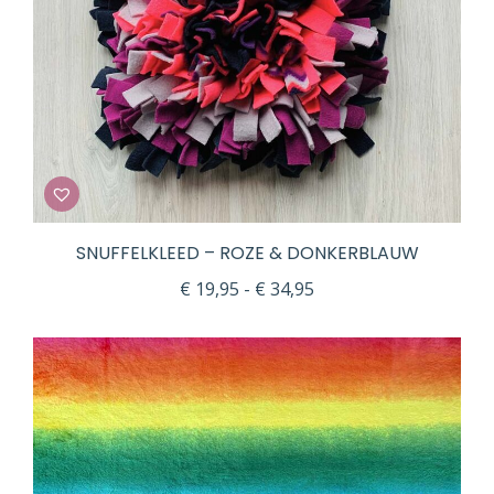
SNUFFELKLEED – ROZE & DONKERBLAUW
Prijsklasse:
€
19,95
-
€
34,95
€ 19,95
tot
€ 34,95