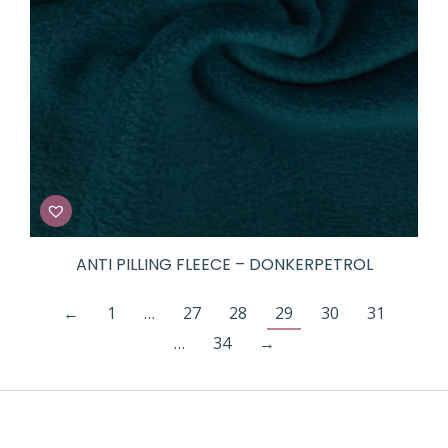
ANTI PILLING FLEECE – DONKERPETROL
←
1
…
27
28
29
30
31
…
34
→