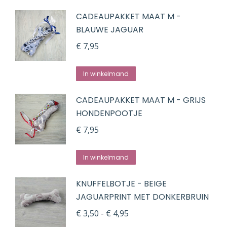
product
de
CADEAUPAKKET MAAT M -
heeft
productpagina
BLAUWE JAGUAR
meerdere
variaties.
€
7,95
Deze
optie
In winkelmand
kan
CADEAUPAKKET MAAT M - GRIJS
gekozen
HONDENPOOTJE
worden
€
7,95
op
de
In winkelmand
productpagina
KNUFFELBOTJE - BEIGE
JAGUARPRINT MET DONKERBRUIN
Prijsklasse:
€
3,50
-
€
4,95
€ 3,50