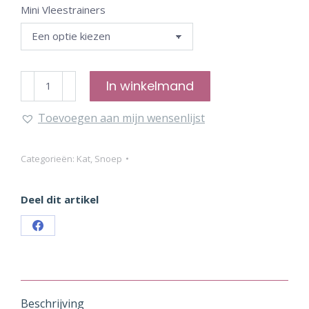
Mini Vleestrainers
Mini
In winkelmand
Vleestrainers
Toevoegen aan mijn wensenlijst
aantal
Categorieën:
Kat
,
Snoep
Deel dit artikel
Share
on
Facebook
Beschrijving