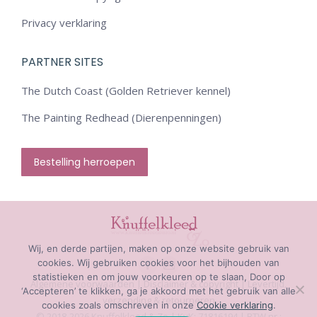
Privacy verklaring
PARTNER SITES
The Dutch Coast (Golden Retriever kennel)
The Painting Redhead (Dierenpenningen)
Bestelling herroepen
Wij, en derde partijen, maken op onze website gebruik van
cookies. Wij gebruiken cookies voor het bijhouden van
Facebook
Mail
statistieken en om jouw voorkeuren op te slaan, Door op
Algemene voorwaarden
|
Disclaimer & copyright
|
Levertijd,
‘Accepteren’ te klikken, ga je akkoord met het gebruik van alle
page
page
verzending & retourneren
cookies zoals omschreven in onze
Cookie verklaring
.
opens
opens
© 2018-2026 Knuffelkleed & Zo | KvK: 71816194 | BTW nr.: