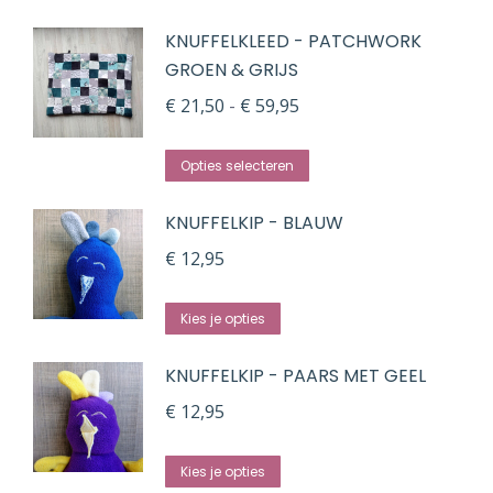
KNUFFELKLEED - PATCHWORK
GROEN & GRIJS
Prijsklasse:
€
21,50
-
€
59,95
€ 21,50
Dit
tot
Opties selecteren
product
€ 59,95
KNUFFELKIP - BLAUW
heeft
meerdere
€
12,95
variaties.
Deze
Kies je opties
optie
KNUFFELKIP - PAARS MET GEEL
kan
gekozen
€
12,95
worden
Dit
op
Kies je opties