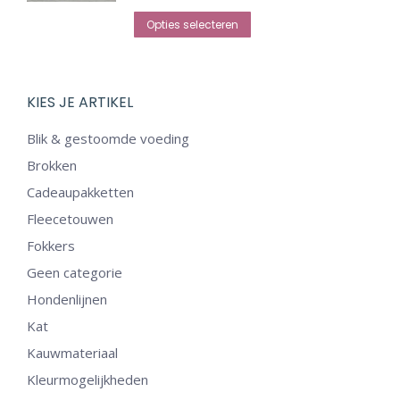
Dit
tot
Opties selecteren
product
€ 4,95
heeft
meerdere
KIES JE ARTIKEL
variaties.
Blik & gestoomde voeding
Deze
Brokken
optie
Cadeaupakketten
kan
Fleecetouwen
gekozen
Fokkers
worden
op
Geen categorie
de
Hondenlijnen
productpagina
Kat
Kauwmateriaal
Kleurmogelijkheden