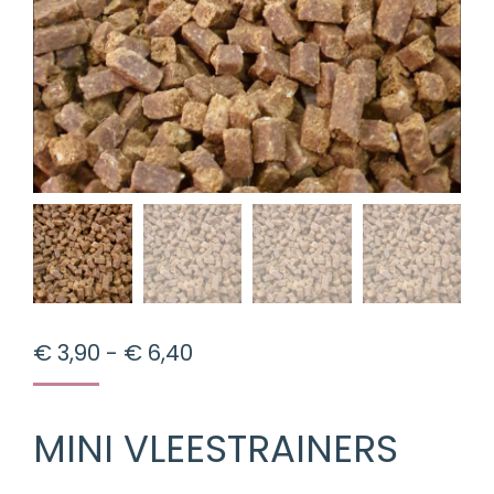
Prijsklasse:
€
3,90
-
€
6,40
€ 3,90
tot
MINI VLEESTRAINERS
€ 6,40