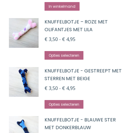
In winkelmand
KNUFFELBOTJE – ROZE MET
OLIFANTJES MET LILA
Prijsklasse:
€
3,50
-
€
4,95
€ 3,50
Dit
tot
Opties selecteren
product
€ 4,95
KNUFFELBOTJE - GESTREEPT MET
heeft
STERREN MET BEIGE
meerdere
Prijsklasse:
variaties.
€
3,50
-
€
4,95
€ 3,50
Deze
Dit
tot
optie
Opties selecteren
product
€ 4,95
kan
KNUFFELBOTJE - BLAUWE STER
heeft
gekozen
MET DONKERBLAUW
meerdere
worden