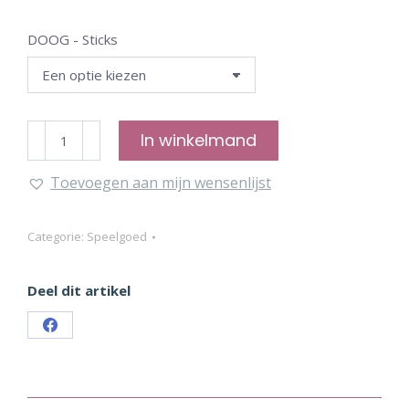
DOOG - Sticks
DOOG
In winkelmand
-
Toevoegen aan mijn wensenlijst
Xmas
Sticks
aantal
Categorie:
Speelgoed
Deel dit artikel
Share
on
Facebook