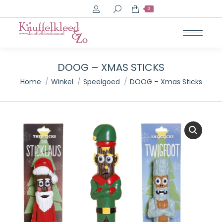
Search:
0
DOOG – XMAS STICKS
Je bent hier:
Home
Winkel
Speelgoed
DOOG – Xmas Sticks