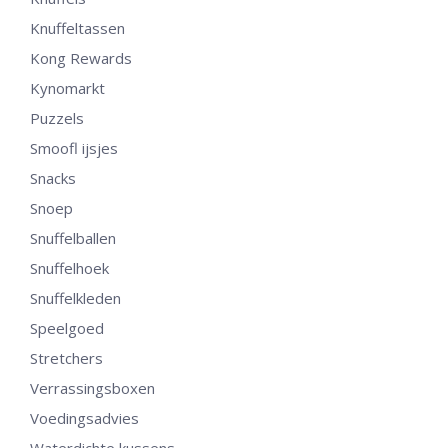
Knuffeltassen
Kong Rewards
Kynomarkt
Puzzels
Smoofl ijsjes
Snacks
Snoep
Snuffelballen
Snuffelhoek
Snuffelkleden
Speelgoed
Stretchers
Verrassingsboxen
Voedingsadvies