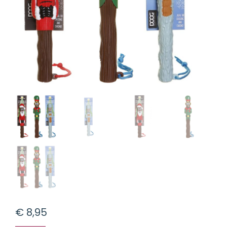
€
8,95