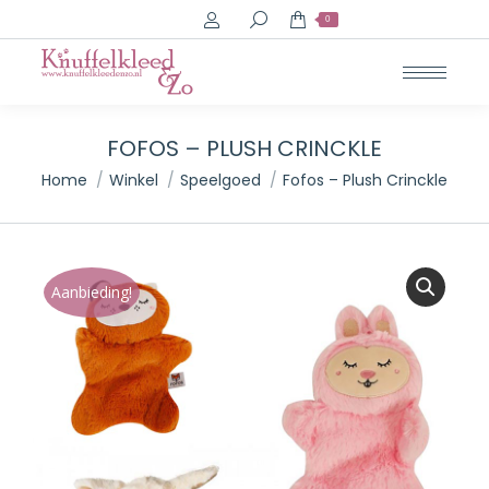
Search:
0
FOFOS – PLUSH CRINCKLE
Je bent hier:
Home
Winkel
Speelgoed
Fofos – Plush Crinckle
Aanbieding!