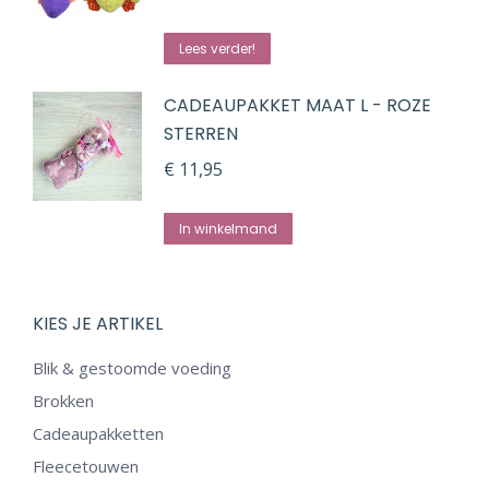
op
Dit
de
Lees verder!
product
productpagina
CADEAUPAKKET MAAT L - ROZE
heeft
STERREN
meerdere
variaties.
€
11,95
Deze
optie
In winkelmand
kan
gekozen
worden
KIES JE ARTIKEL
op
Blik & gestoomde voeding
de
Brokken
productpagina
Cadeaupakketten
Fleecetouwen