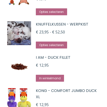
variaties.
Dit
Deze
Opties selecteren
product
optie
KNUFFELKUSSEN - WERPKIST
heeft
kan
meerdere
gekozen
Prijsklasse:
€
23,95
-
€
52,50
variaties.
worden
€ 23,95
Dit
Deze
op
tot
Opties selecteren
product
optie
de
€ 52,50
I AM - DUCK FILLET
heeft
kan
productpagina
meerdere
gekozen
€
12,95
variaties.
worden
Deze
op
In winkelmand
optie
de
KONG - COMFORT JUMBO DUCK
kan
productpagina
XL
gekozen
€
12,95
worden