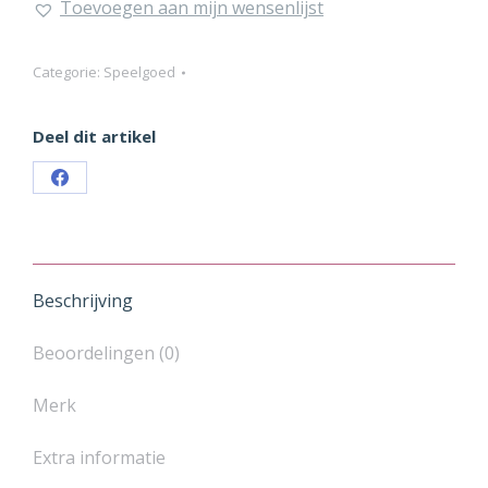
Toevoegen aan mijn wensenlijst
Plush
Crinckle
aantal
Categorie:
Speelgoed
Deel dit artikel
Share
on
Facebook
Beschrijving
Beoordelingen (0)
Merk
Extra informatie