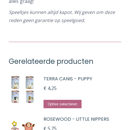
alles graag!
Speeltjes kunnen altijd kapot. Wij geven om deze
reden geen garantie op speelgoed.
Gerelateerde producten
TERRA CANIS - PUPPY
€
4,25
Dit
Opties selecteren
product
ROSEWOOD - LITTLE NIPPERS
heeft
meerdere
€
5,75