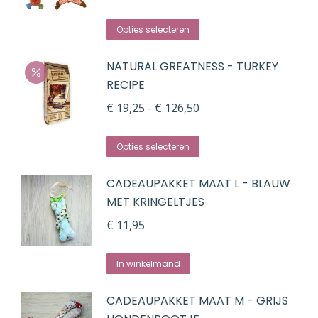
variaties.
worden
Dit
Deze
op
Opties selecteren
product
optie
de
NATURAL GREATNESS - TURKEY
heeft
kan
productpagina
RECIPE
meerdere
gekozen
variaties.
Prijsklasse:
€
19,25
-
€
126,50
worden
Deze
€ 19,25
op
Dit
optie
tot
de
Opties selecteren
product
kan
€ 126,50
productpagina
CADEAUPAKKET MAAT L - BLAUW
heeft
gekozen
MET KRINGELTJES
meerdere
worden
variaties.
€
11,95
op
Deze
de
optie
In winkelmand
productpagina
kan
CADEAUPAKKET MAAT M - GRIJS
gekozen