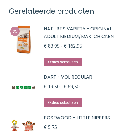
Gerelateerde producten
NATURE'S VARIETY - ORIGINAL
ADULT MEDIUM/MAXI CHICKEN
Prijsklasse:
€
83,95
-
€
162,95
€ 83,95
Dit
tot
Opties selecteren
product
€ 162,95
DARF - VOL REGULAR
heeft
meerdere
Prijsklasse:
€
19,50
-
€
69,50
variaties.
€ 19,50
Dit
Deze
tot
Opties selecteren
product
optie
€ 69,50
ROSEWOOD - LITTLE NIPPERS
heeft
kan
meerdere
gekozen
€
5,75