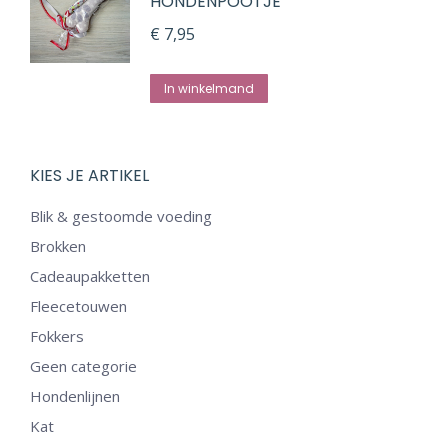
HONDENPOOTJE
worden
€
7,95
op
de
In winkelmand
productpagina
KIES JE ARTIKEL
Blik & gestoomde voeding
Brokken
Cadeaupakketten
Fleecetouwen
Fokkers
Geen categorie
Hondenlijnen
Kat