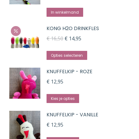
In winkelmand
KONG H2O DRINKFLES
Oorspronkelijke
Huidige
€
16,50
€
14,95
prijs
prijs
Dit
was:
is:
Opties selecteren
product
€ 16,50.
€ 14,95.
KNUFFELKIP - ROZE
heeft
meerdere
€
12,95
variaties.
Deze
Kies je opties
optie
KNUFFELKIP - VANILLE
kan
gekozen
€
12,95
worden