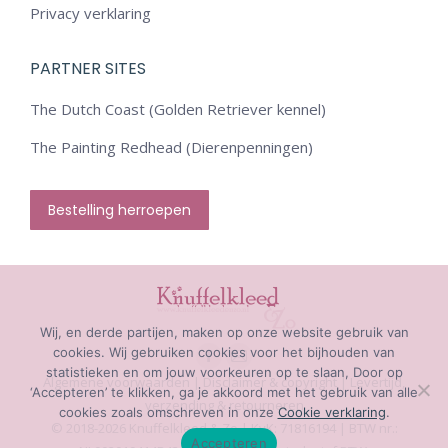
Privacy verklaring
PARTNER SITES
The Dutch Coast (Golden Retriever kennel)
The Painting Redhead (Dierenpenningen)
Bestelling herroepen
Wij, en derde partijen, maken op onze website gebruik van
cookies. Wij gebruiken cookies voor het bijhouden van
Facebook
Mail
statistieken en om jouw voorkeuren op te slaan, Door op
Algemene voorwaarden
|
Disclaimer & copyright
|
Levertijd,
‘Accepteren’ te klikken, ga je akkoord met het gebruik van alle
page
page
verzending & retourneren
cookies zoals omschreven in onze
Cookie verklaring
.
opens
opens
© 2018-2026 Knuffelkleed & Zo | KvK: 71816194 | BTW nr.:
Accepteren
in
in