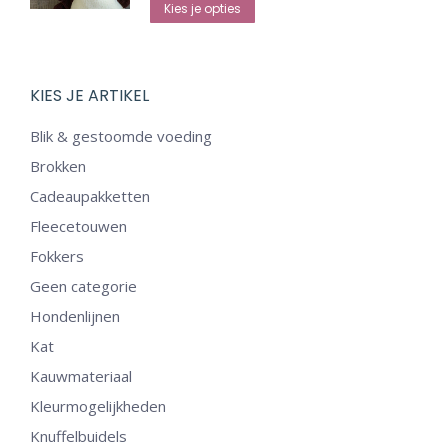
Dit
op
Kies je opties
product
de
heeft
productpagina
meerdere
KIES JE ARTIKEL
variaties.
Blik & gestoomde voeding
Deze
Brokken
optie
Cadeaupakketten
kan
Fleecetouwen
gekozen
Fokkers
worden
op
Geen categorie
de
Hondenlijnen
productpagina
Kat
Kauwmateriaal
Kleurmogelijkheden
Knuffelbuidels