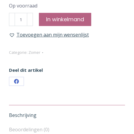
Op voorraad
CoolPets
In winkelmand
-
Splash
Toevoegen aan mijn wensenlijst
Water
Fontein
Categorie:
Zomer
aantal
Deel dit artikel
Share
on
Facebook
Beschrijving
Beoordelingen (0)